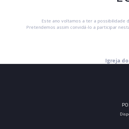
Este ano voltamos a ter a possibilidade d
Pretendemos assim convidá-lo a participar nesta
Igreja do
PO
Disp