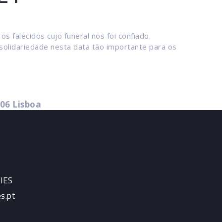
s falecidos cujo funeral nos foi confiado.
 solidariedade nesta data tão importante para os
206 Lisboa
IES
s.pt