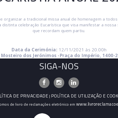
e organizar a tradicional missa anual de homenagem a todos o
 distinta celebração Eucarística que visa manifestar a nossa
que recordam quem partiu.
Data da Cerimónia:
12/11/2021 às 20.00h
 Mosteiro dos Jerónimos -Praça do Império, 1400-
SIGA-NOS
Facebook
Instagram
Linkedin
LÍTICA DE PRIVACIDADE
POLÍTICA DE UTILIZAÇÃO E COOK
|
www.livroreclamacoe
omos de livro de reclamações eletrónico em