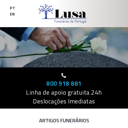
Skip
PT
to
EN
content
800 918 881
Linha de apoio gratuita 24h
Deslocações Imediatas
ARTIGOS FUNERÁRIOS