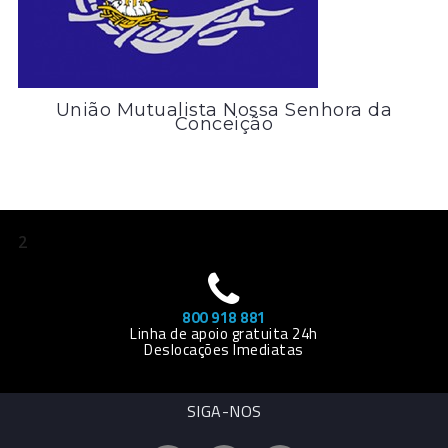
União Mutualista Nossa Senhora da
Conceição
2
800 918 881
Linha de apoio gratuita 24h
Deslocações Imediatas
SIGA-NOS