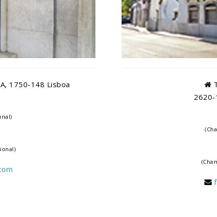
 A, 1750-148 Lisboa
T
2620-
onal)
(Cha
ional)
(Cham
.com